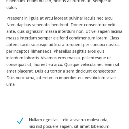
bibendum. Etiam dui leo, finibus ac rutrum ut, semper id
dolor.
Praesent in ligula at arcu laoreet pulvinar iaculis nec arcu.
Nam dapibus venenatis hendrerit. Donec consectetur velit
ante, quis dignissim massa interdum non. Ut vel sapien lacinia
massa interdum semper eleifend condimentum lorem. Class
aptent taciti sociosqu ad litora torquent per conubia nostra,
per inceptos himenaeos. Phasellus sagittis eros quis
interdum lobortis. Vivamus eros massa, pellentesque ut
consequat ut, laoreet eu arcu. Quisque vehicula nec enim sit
amet placerat. Duis eu tortor a sem tincidunt consectetur.
Duis nunc urna, interdum in imperdiet eu, vestibulum vitae
urna.
N
Nullam egestas – elit a viverra malesuada,
nisi nisl posuere sapien, sit amet bibendum