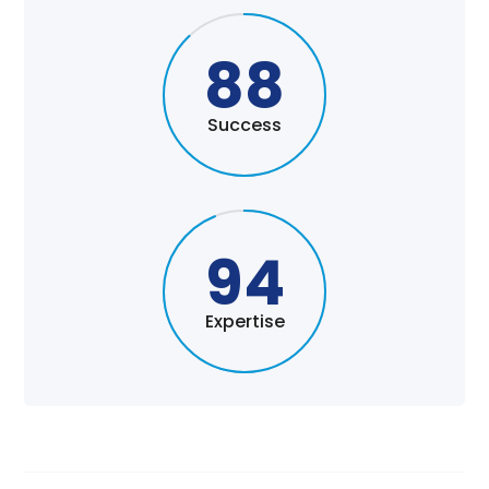
88
Success
94
Expertise